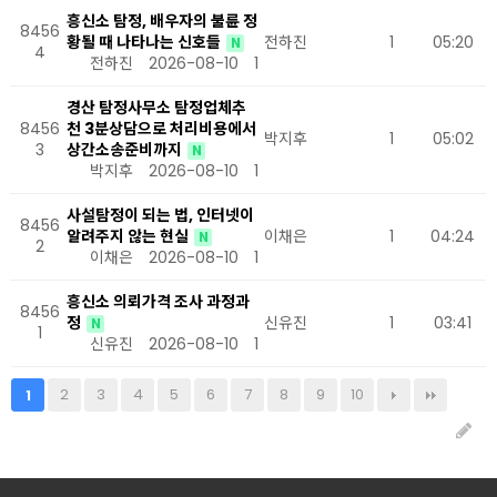
흥신소 탐정, 배우자의 불륜 정
8456
황될 때 나타나는 신호들
전하진
1
05:20
N
4
전하진
2026-08-10
1
경산 탐정사무소 탐정업체추
8456
천 3분상담으로 처리비용에서
박지후
1
05:02
3
상간소송준비까지
N
박지후
2026-08-10
1
사설탐정이 되는 법, 인터넷이
8456
알려주지 않는 현실
이채은
1
04:24
N
2
이채은
2026-08-10
1
흥신소 의뢰가격 조사 과정과
8456
정
신유진
1
03:41
N
1
신유진
2026-08-10
1
2
3
4
5
6
7
8
9
10
1