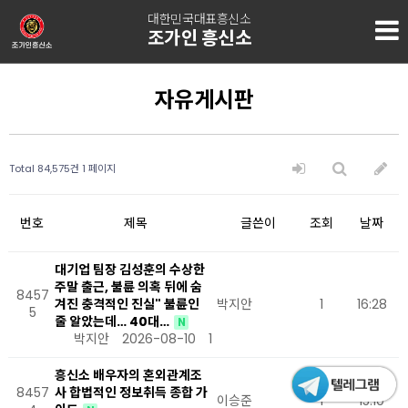
대한민국대표흥신소
조가인 흥신소
자유게시판
Total 84,575건
1 페이지
번호
제목
글쓴이
조회
날짜
대기업 팀장 김성훈의 수상한
주말 출근, 불륜 의혹 뒤에 숨
8457
겨진 충격적인 진실" 불륜인
박지안
1
16:28
5
줄 알았는데… 40대…
N
박지안
2026-08-10
1
흥신소 배우자의 혼외관계조
8457
사 합법적인 정보취득 종합 가
이승준
1
15:10