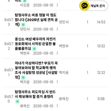
4
이드
N
이승준
2026-08-10
1
탐정사무소 비용 정말 이 정도
8457
합니다 (2026년 실제 견적 공
양민서
1
14:52
3
개)
N
양민서
2026-08-10
1
흥신소 여성 배우자의 자전거
8457
동호회에서 시작된 은밀한 불
백현우
1
13:32
2
륜불륜의심
N
백현우
2026-08-10
1
자녀가 이상하다면? 부모가 꼭
알아보아야 할 학교폭력·행적
8457
조사 사설탐정 성공담 [사설탐
백지윤
1
12:32
1
정]
N
백지윤
2026-08-10
1
탐정사무소 외도의심 시 반드
8457
시 확보해야 할 증거 총정리
류하진
1
11:38
0
N
류하진
2026-08-10
1