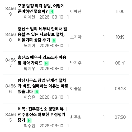
포항 탐정 의뢰 상담, 어떻게
8456
준비하면 좋을까?
이예현
1
11:00
N
9
이예현
2026-08-10
1
흥신소 법의 테두리 안에서 활
8456
용할 수 있는 자료확보 절차,
노지아
1
10:19
8
제일기획 상담 후기
N
노지아
2026-08-10
1
흥신소 배우자 외도조사 비용
8456
및 계약 가이드
박지우
1
08:41
N
7
박지우
2026-08-10
1
탐정사무소 창업 단계적 절차
8456
과 비용, 실패하는 이유는 따로
이승윤
1
08:23
6
있습니다
N
이승윤
2026-08-10
1
제목 : 전주흥신소 경험리뷰 │
8456
전주흥신소 확보한 부정행위
최주원
1
07:50
5
증거
N
최주원
2026-08-10
1